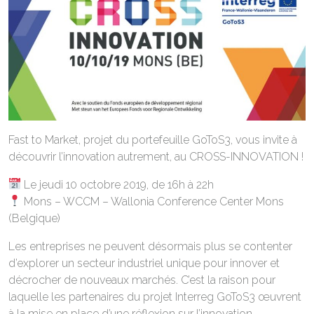
Fast to Market, projet du portefeuille GoToS3, vous invite à
découvrir l’innovation autrement, au CROSS-INNOVATION !
Le jeudi 10 octobre 2019, de 16h à 22h
Mons – WCCM – Wallonia Conference Center Mons
(Belgique)
Les entreprises ne peuvent désormais plus se contenter
d’explorer un secteur industriel unique pour innover et
décrocher de nouveaux marchés. C’est la raison pour
laquelle les partenaires du projet Interreg GoToS3 œuvrent
à la mise en place d’une réflexion sur l’innovation